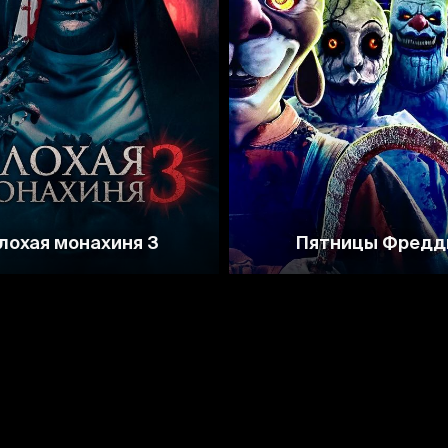
3.1
3.4
лохая монахиня 3
Пятницы Фредд