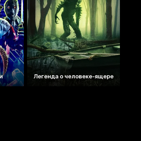
2.4
и
Легенда о человеке-ящере