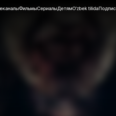
еканалы
Фильмы
Сериалы
Детям
O'zbek tilida
Подпис