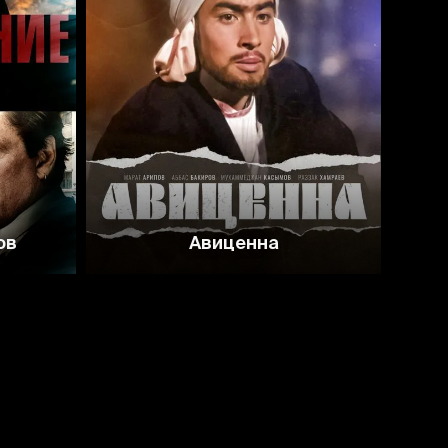
ов
Авиценна