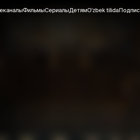
еканалы
Фильмы
Сериалы
Детям
O'zbek tilida
Подпис