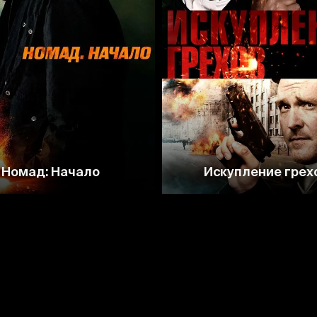
3.4
3.2
3.2
2.3
Номад: Начало
Искупление грех