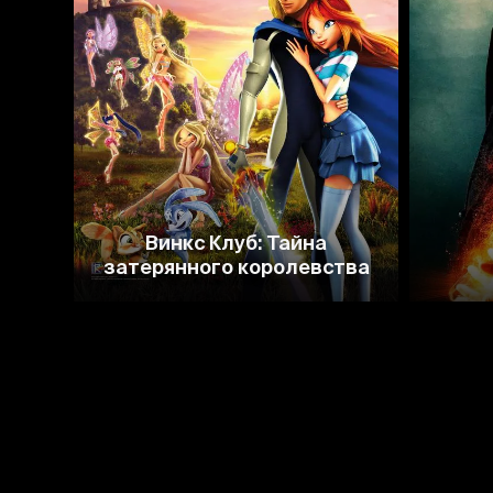
4.4
5.8
Винкс Клуб: Тайна
затерянного королевства