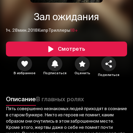
Зал ожидания
1ч. 28мин.
2018
Кипр
Триллеры
18+
Смотреть
В избранное
Подписаться
Оценить
Поделиться
1
2
3
Отменить
Авторизоваться
Описание
В главных ролях
Отправить
Пять совершенно незнакомых людей приходят в сознание
в старом бункере. Никто из героев не помнит, каким
образом они очутились в этом заброшенном месте.
Кроме этого, жертвы даже о себе не помнят почти