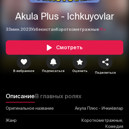
Akula Plus - Ichkuyovlar
33мин.
2023
Узбекистан
Короткометражные
16+
Смотреть
1
2
3
Отменить
Авторизоваться
Отправить
В избранное
Подписаться
Оценить
Поделиться
Описание
В главных ролях
Оригинальное название
Акула Плюс - Ичкиёвлар
Жанр
Короткометражные,
Комедия