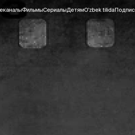
еканалы
Фильмы
Сериалы
Детям
O'zbek tilida
Подпис