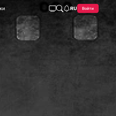
ки
RU
Войти