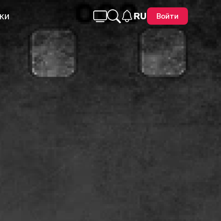
ки
RU
Войти