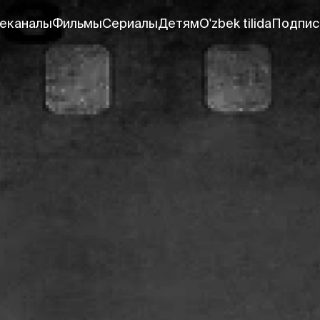
еканалы
Фильмы
Сериалы
Детям
O'zbek tilida
Подпис