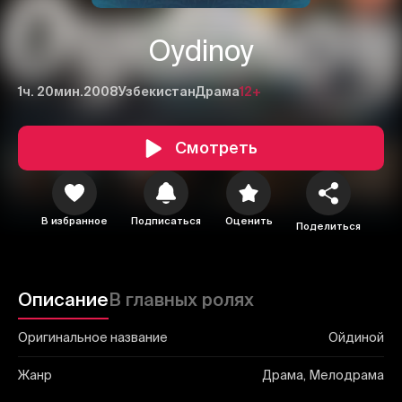
Oydinoy
1ч. 20мин.
2008
Узбекистан
Драма
12+
1
2
3
Смотреть
Отменить
Авторизоваться
Отправить
В избранное
Подписаться
Оценить
Поделиться
Описание
В главных ролях
Оригинальное название
Ойдиной
Жанр
Драма, Мелодрама