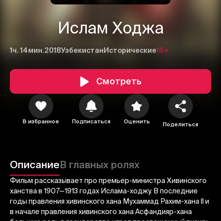
Ислам Ходжа
1ч. 14мин.
2018
Узбекистан
Исторические
16+
Смотреть
В избранное
Подписаться
Оценить
Поделиться
1
2
3
Описание
В главных ролях
Отменить
Авторизоваться
Фильм рассказывает про премьер-министра Хивинского
Отправить
ханства в 1907—1913 годах Ислама-ходжу. В последние
годы правления хивинского хана Мухаммад Рахим-хана II и
в начале правления хивинского хана Асфандияр-хана