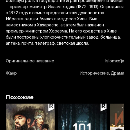
большую роль в государстве играл просвещенный визирь
— премьер-министр Ислам-ходжа (1872—1913). Он родился
в 1872 году в семье представителя духовенства
Ибрагим-хаджи. Учился в медресе Хивы. Был
наместником в Хазараспе, а затем был назначен
премьер-министром Хорезма. На его средства в Хиве
были построены хлопкоочистительный завод, больница,
аптека, почта, телеграф, светская школа.
Оригинальное название
Islomxo'ja
Жанр
Исторические, Драма
Похожие