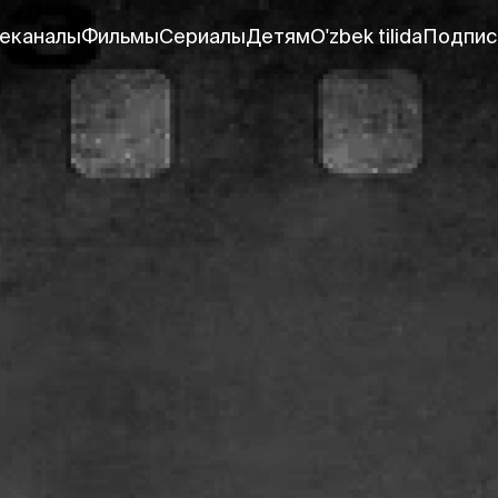
еканалы
Фильмы
Сериалы
Детям
O'zbek tilida
Подпис