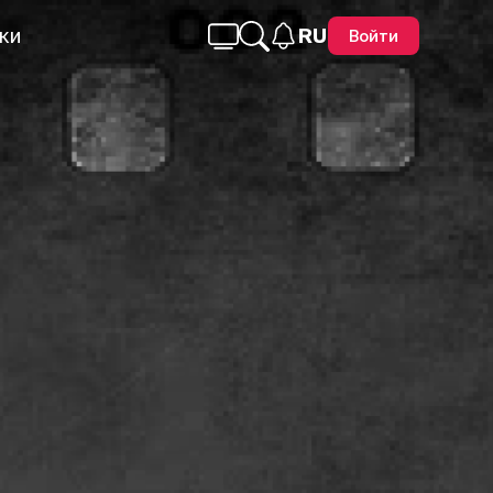
ки
RU
Войти