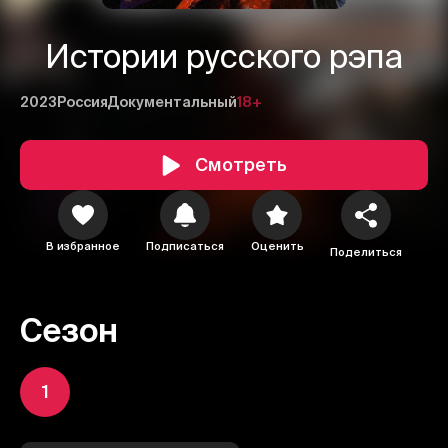
Истории русского рэпа
2023
Россия
Документальный
18+
Смотреть
В избранное
Подписаться
Оценить
Поделиться
Сезон
1
2
3
1
Отменить
Авторизоваться