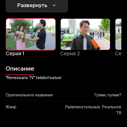
Отправить
Развернуть
Серия 1
Серия 2
Сери
Описание
"Renessans TV" teleko'rsatuvi
Оригинальное название
Гулми, пулми?
Жанр
Развлекательные, Реальное
ТВ