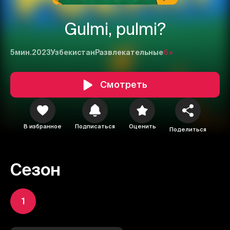
Gulmi, pulmi?
5мин.
2023
Узбекистан
Развлекательные
6+
Смотреть
В избранное
Подписаться
Оценить
Поделиться
Сезон
1
2
3
1
Отменить
Авторизоваться