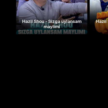
Hazil Shou - Sizga uylansam
Hazil
maylimi