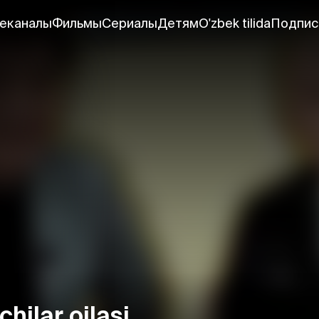
еканалы
Фильмы
Сериалы
Детям
O'zbek tilida
Подпис
hilar oilasi