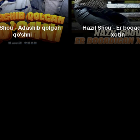
 Shou - Adashib qolgan
Hazil Shou - Er boqa
qo'shni
xotin