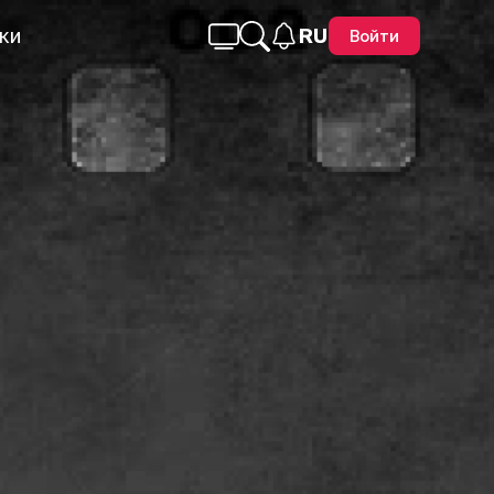
ки
RU
Войти