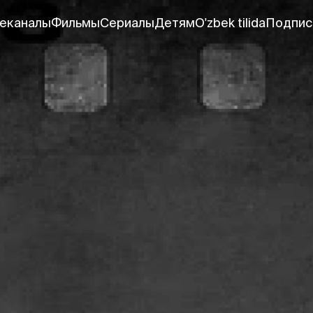
еканалы
Фильмы
Сериалы
Детям
O'zbek tilida
Подпис