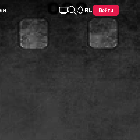
ки
RU
Войти