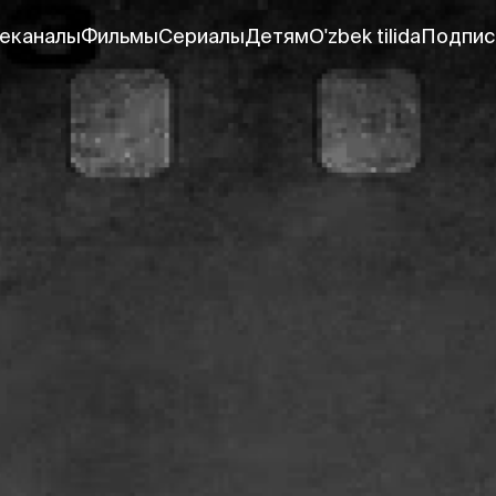
еканалы
Фильмы
Сериалы
Детям
O'zbek tilida
Подпис