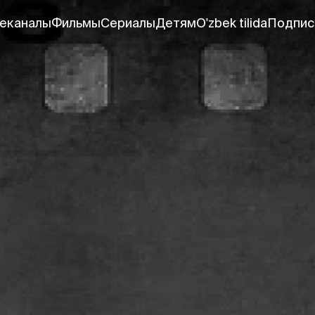
еканалы
Фильмы
Сериалы
Детям
O'zbek tilida
Подпис