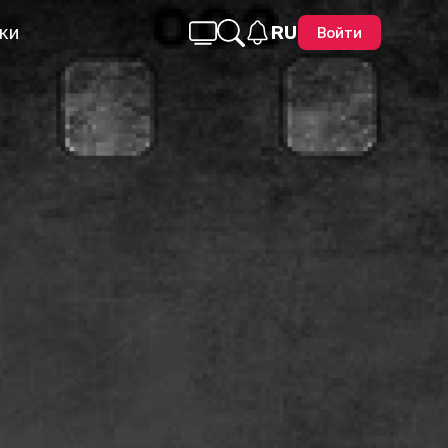
ки
RU
Войти