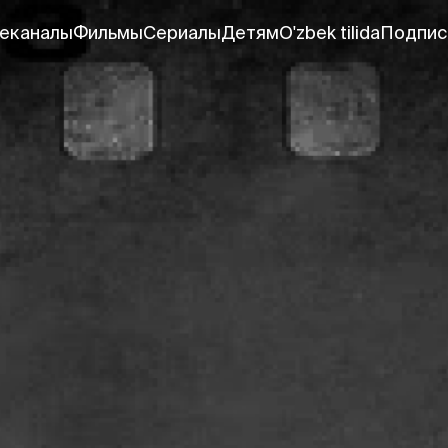
еканалы
Фильмы
Сериалы
Детям
O'zbek tilida
Подпис