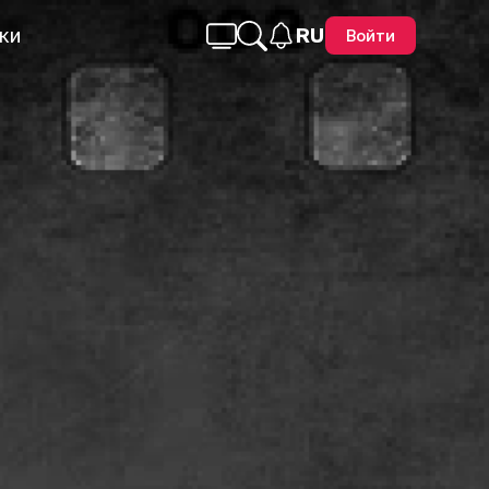
ки
RU
Войти