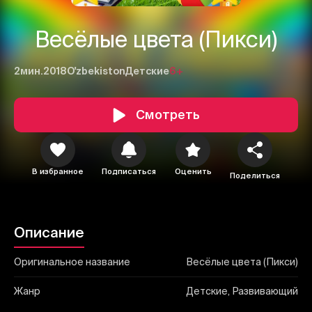
Весёлые цвета (Пикси)
2мин.
2018
O'zbekiston
Детские
6+
1
2
3
Смотреть
Отменить
Авторизоваться
Отправить
В избранное
Подписаться
Оценить
Поделиться
Описание
Оригинальное название
Весёлые цвета (Пикси)
Жанр
Детские, Развивающий