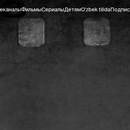
еканалы
Фильмы
Сериалы
Детям
O'zbek tilida
Подпис