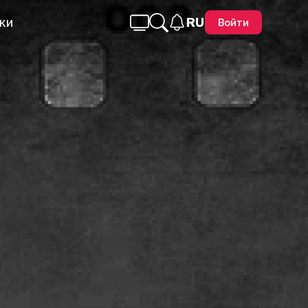
ки
RU
Войти