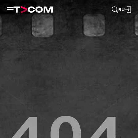
RU
404