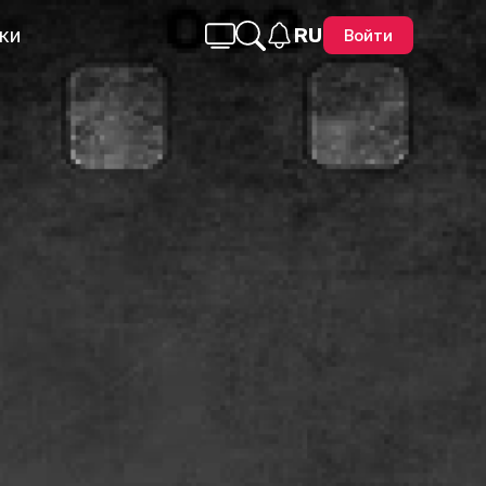
ки
RU
Войти