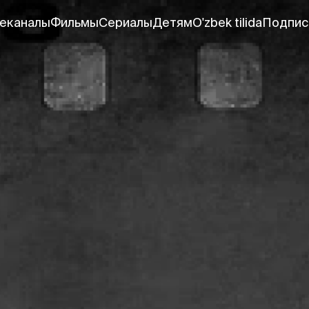
еканалы
Фильмы
Сериалы
Детям
O'zbek tilida
Подпис