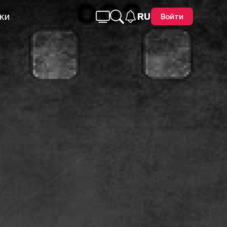
ки
RU
Войти