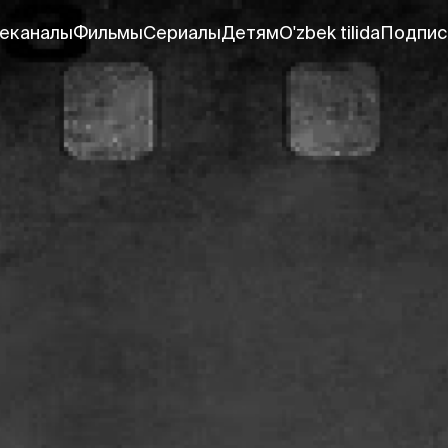
еканалы
Фильмы
Сериалы
Детям
O'zbek tilida
Подпис