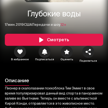
Глубокие воды
17мин.
2019
США
Передачи и шоу
12+
Смотреть
1
2
3
В избранное
Подписаться
Оценить
Поделиться
Отменить
Авторизоваться
Отправить
Описание
Пионер в скалолазании психоблока Тим Эммет в свое
время популяризировал данный вид спорта в панорамном
заливе во Вьетнаме. Теперь он вместе с альпинисткой
Кирой Конди, отправляется в это живописное место.