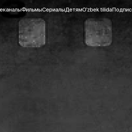
еканалы
Фильмы
Сериалы
Детям
O'zbek tilida
Подпис