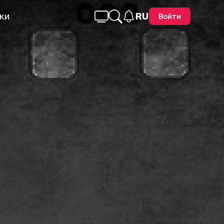
ки
RU
Войти