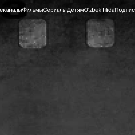
еканалы
Фильмы
Сериалы
Детям
O'zbek tilida
Подпис