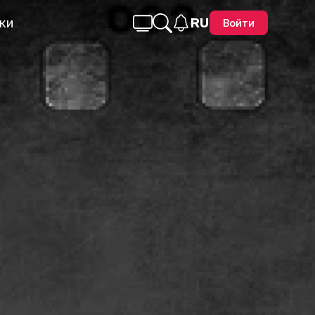
ки
RU
Войти