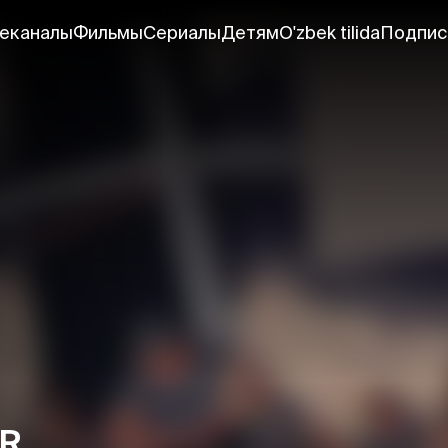
еканалы
Фильмы
Сериалы
Детям
O'zbek tilida
Подпис
DR