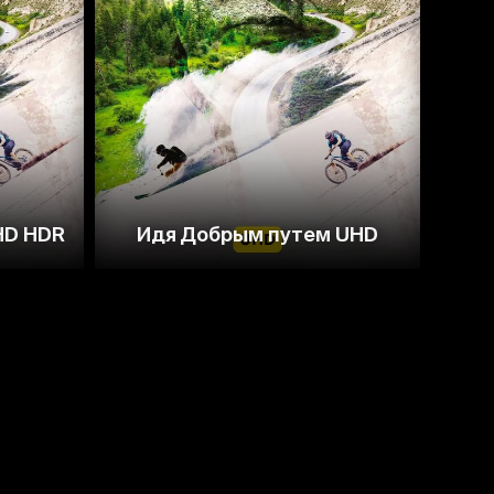
HD HDR
Идя Добрым путем UHD