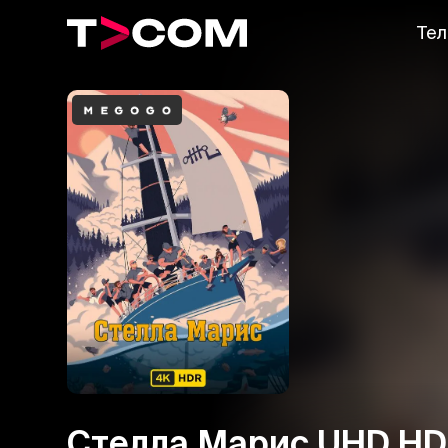
Тел
Стелла Марис UHD H