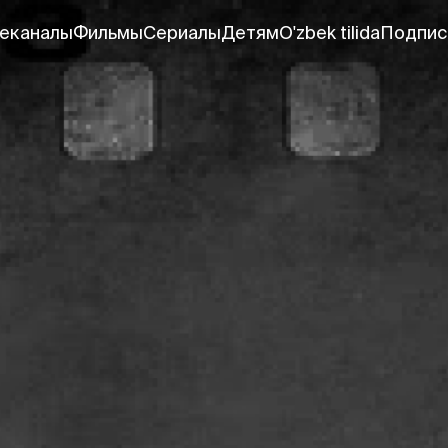
еканалы
Фильмы
Сериалы
Детям
O'zbek tilida
Подпис