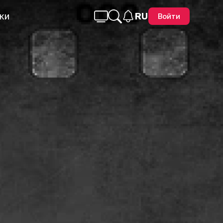
ки
RU
Войти