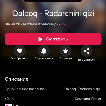
Qalpoq - Radarchini qizi
31мин.
2024
O'zbekiston
Комедии
12+
Смотреть
1
2
3
Отменить
Авторизоваться
В избранное
Подписаться
Оценить
Отправить
Поделиться
Описание
Оригинальное название
Qalpoq - Radarchini qizi
Жанр
Комедии, Filmlar