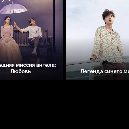
8.1
7.7
8.3
8.1
едняя миссия ангела:
Любовь
Легенда синего м