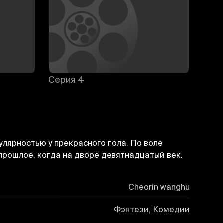
Серия 4
Сери
лярностью у прекрасного пола. По воле
прошлое, когда на дворе девятнадцатый век.
Cheorin wanghu
Фэнтези, Комедии