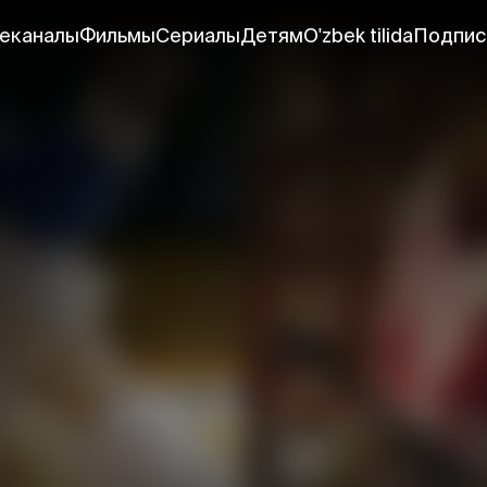
еканалы
Фильмы
Сериалы
Детям
O'zbek tilida
Подпис