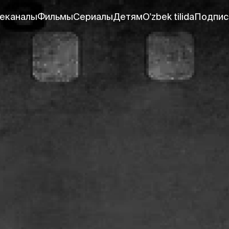
еканалы
Фильмы
Сериалы
Детям
O'zbek tilida
Подпис