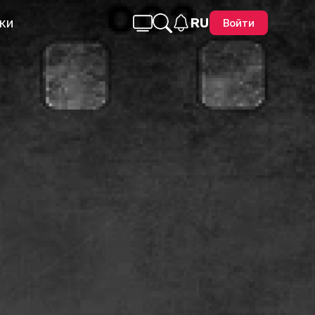
ки
RU
Войти