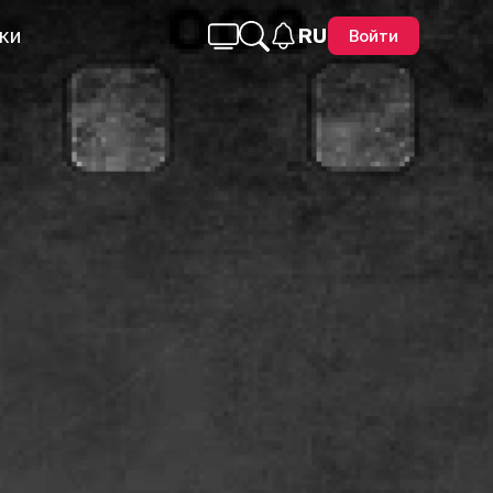
ки
RU
Войти