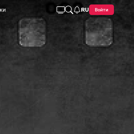
ки
RU
Войти