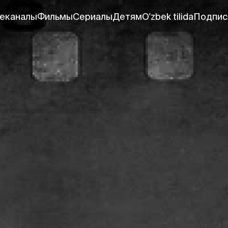
еканалы
Фильмы
Сериалы
Детям
O'zbek tilida
Подпис