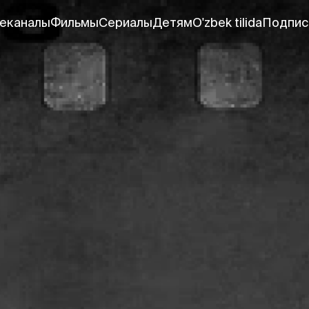
еканалы
Фильмы
Сериалы
Детям
O'zbek tilida
Подпис