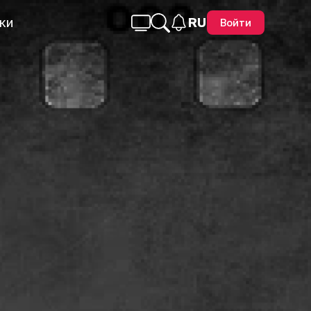
ки
RU
Войти