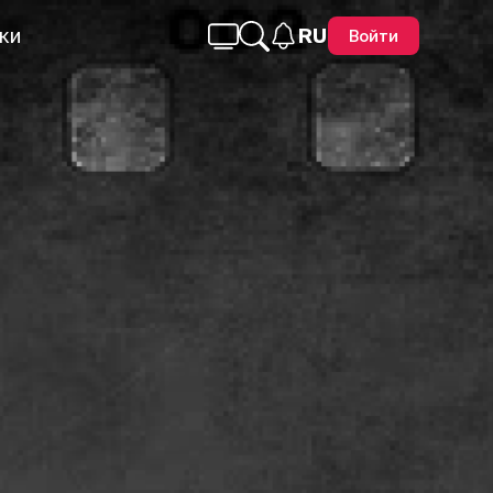
ки
RU
Войти