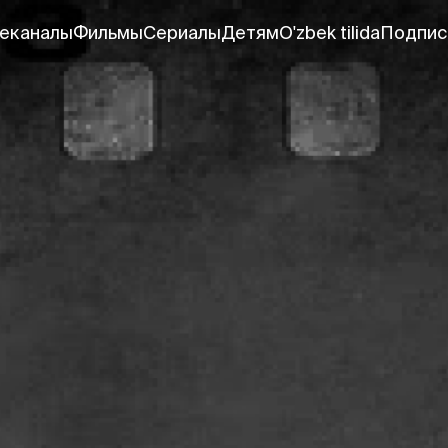
еканалы
Фильмы
Сериалы
Детям
O'zbek tilida
Подпис