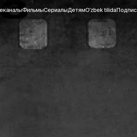
еканалы
Фильмы
Сериалы
Детям
O'zbek tilida
Подпис