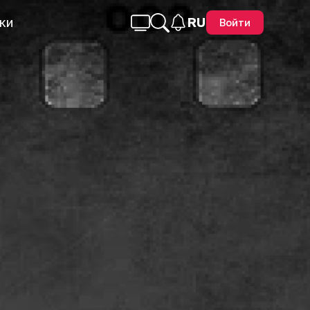
ки
RU
Войти