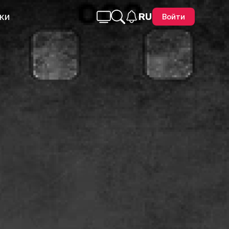
ки
RU
Войти