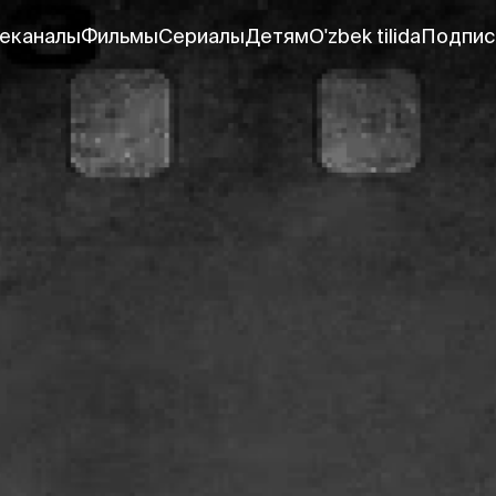
еканалы
Фильмы
Сериалы
Детям
O'zbek tilida
Подпис