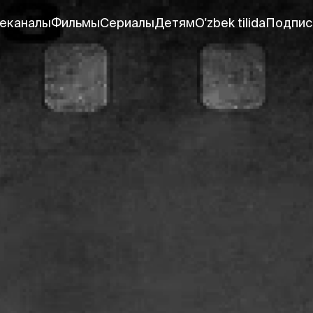
еканалы
Фильмы
Сериалы
Детям
O'zbek tilida
Подпис