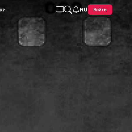
ки
RU
Войти