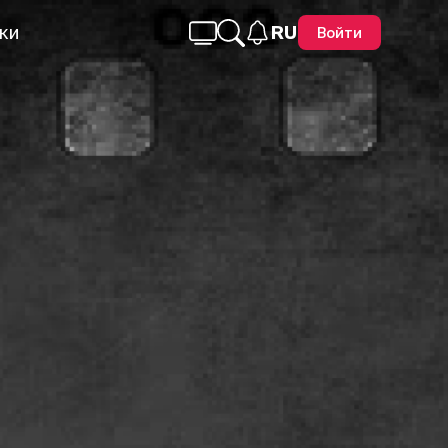
ки
RU
Войти