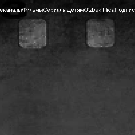
еканалы
Фильмы
Сериалы
Детям
O'zbek tilida
Подпис