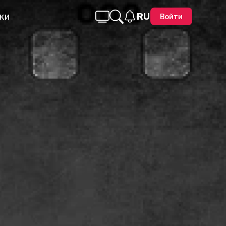
ки
RU
Войти