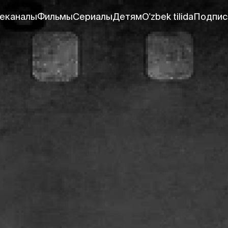
еканалы
Фильмы
Сериалы
Детям
O'zbek tilida
Подпис