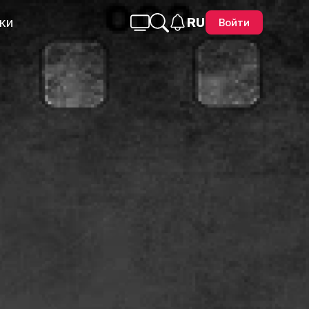
ки
RU
Войти