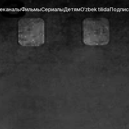
еканалы
Фильмы
Сериалы
Детям
O'zbek tilida
Подпис