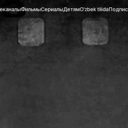
еканалы
Фильмы
Сериалы
Детям
O'zbek tilida
Подпис