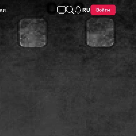
ки
RU
Войти