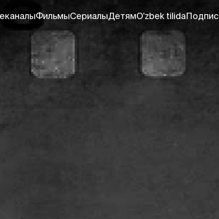
еканалы
Фильмы
Сериалы
Детям
O'zbek tilida
Подпис