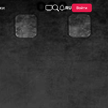
ки
RU
Войти