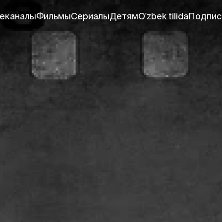
еканалы
Фильмы
Сериалы
Детям
O'zbek tilida
Подпис