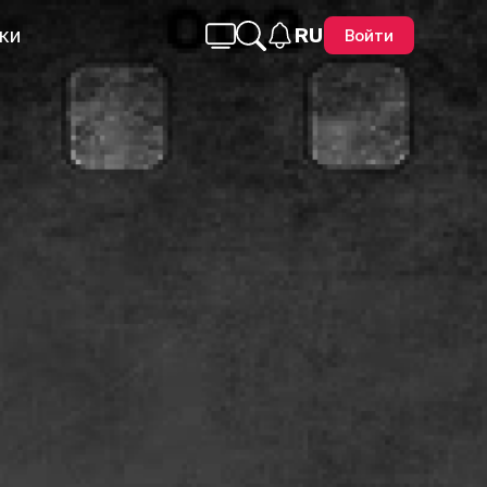
ки
RU
Войти