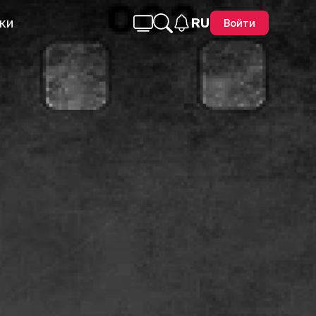
ки
RU
Войти