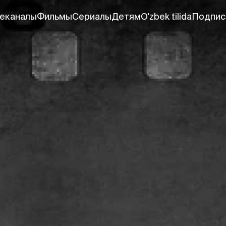
еканалы
Фильмы
Сериалы
Детям
O'zbek tilida
Подпис