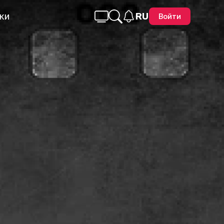
ки
RU
Войти