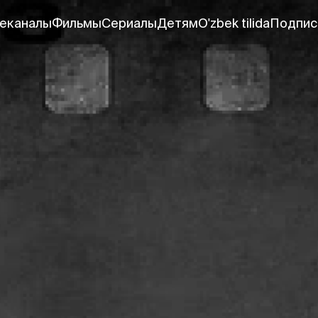
еканалы
Фильмы
Сериалы
Детям
O'zbek tilida
Подпис