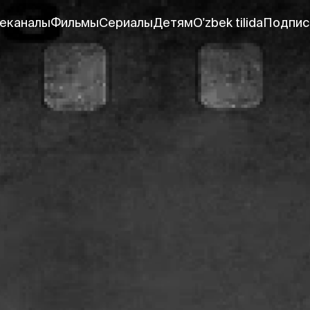
еканалы
Фильмы
Сериалы
Детям
O'zbek tilida
Подпис