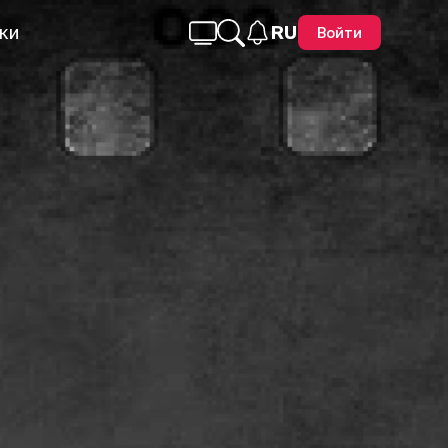
ки
RU
Войти