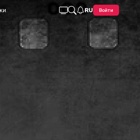
ки
RU
Войти