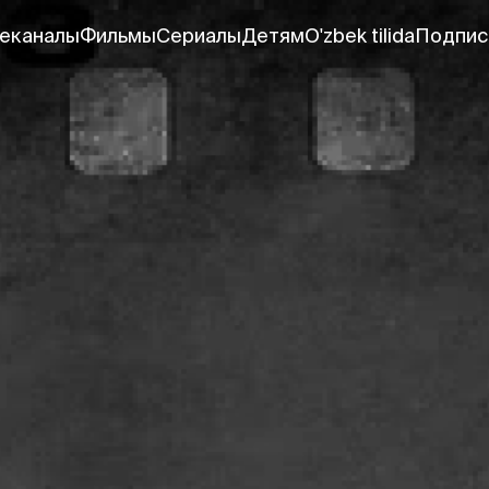
еканалы
Фильмы
Сериалы
Детям
O'zbek tilida
Подпис