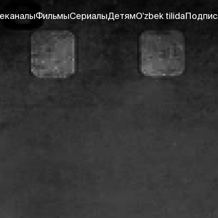
еканалы
Фильмы
Сериалы
Детям
O'zbek tilida
Подпис