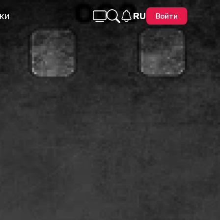
ки
RU
Войти