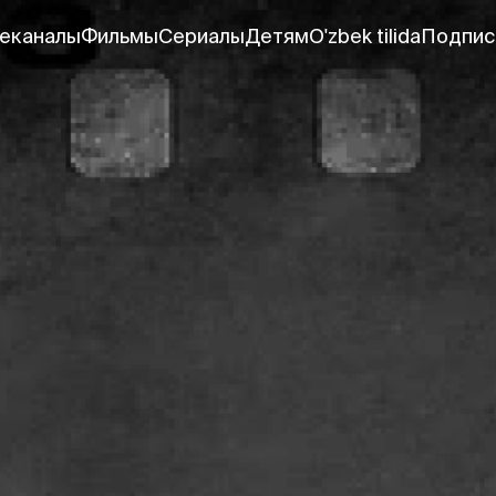
еканалы
Фильмы
Сериалы
Детям
O'zbek tilida
Подпис