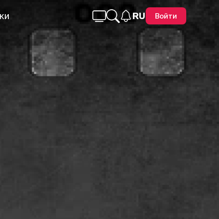
ки
RU
Войти