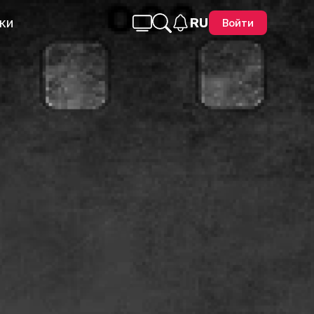
ки
RU
Войти