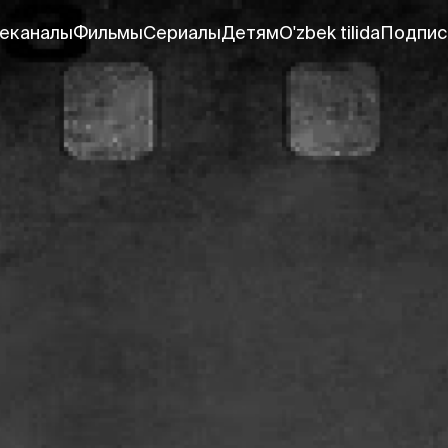
еканалы
Фильмы
Сериалы
Детям
O'zbek tilida
Подпис