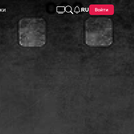
ки
RU
Войти