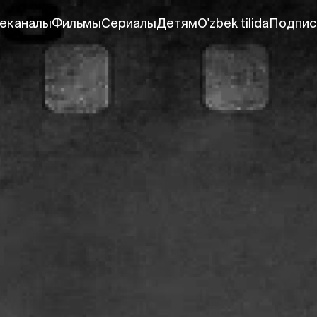
еканалы
Фильмы
Сериалы
Детям
O'zbek tilida
Подпис